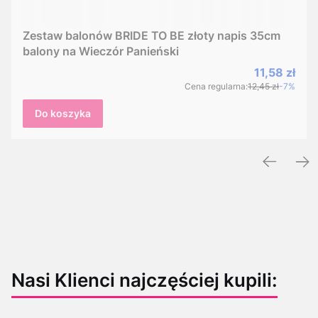
Zestaw balonów BRIDE TO BE złoty napis 35cm
balony na Wieczór Panieński
Cena promo
11,58 zł
Cena regularna:
12,45 zł
-7%
Do koszyka
Nasi Klienci najczęściej kupili: