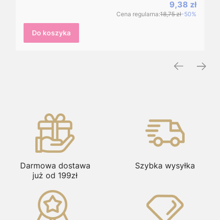
Cena promoc
9,38 zł
Cena regularna:
18,75 zł
-50%
Do koszyka
Darmowa dostawa
Szybka wysyłka
już od 199zł