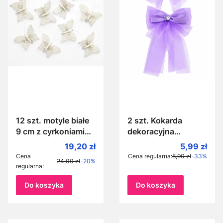
12 szt. motyle białe
2 szt. Kokarda
9 cm z cyrkoniami
dekoracyjna
mieniące się ze
fioletowa 30 cm
Cena promocyjna
Cena prom
19,20 zł
5,99 zł
srebrnym konfetti na
kokardy do klamek
Cena
Cena regularna:
8,90 zł
-33%
24,00 zł
-20%
klamerce przypinane
samochodu krzeseł
regularna:
dekoracyjne motylki
Do koszyka
Do koszyka