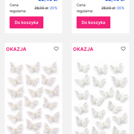
srebrnym konfetti na
przypinane
Cena
Cena
28,00 zł
-20%
28,00 zł
-20%
klamerce przypinane
dekoracyjne motylki
regularna:
regularna:
dekoracyjne motylki
z koralikami
Do koszyka
Do koszyka
OKAZJA
OKAZJA