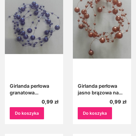
Girlanda perłowa
Girlanda perłowa
granatowa
jasno brązowa na
zgaszona na żyłce
żyłce 100 cm Perełki
Cena
Cena
0,99 zł
0,99 zł
100 cm Perełki na
na żyłce jasny brąz 1
żyłce zgaszone
m
Do koszyka
Do koszyka
granatowe 1 m