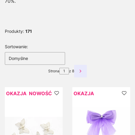
70%.
Produkty:
171
Lista produktów
Sortowanie:
Domyślne
Strona
z 8
Następne produkty
OKAZJA
NOWOŚĆ
OKAZJA