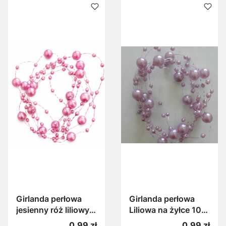
Girlanda perłowa
Girlanda perłowa
jesienny róż liliowy
Liliowa na żyłce 100
na żyłce 100 cm
cm Perełki na żyłce
Cena
Cena
0,99 zł
0,99 zł