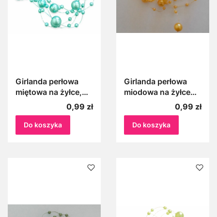
Girlanda perłowa
Girlanda perłowa
miętowa na żyłce,
miodowa na żyłce
Perełki na żyłce
100 cm Perełki
Cena
Cena
0,99 zł
0,99 zł
miętowe 1m
miodowe 1 m
Do koszyka
Do koszyka