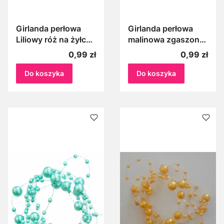
Girlanda perłowa
Girlanda perłowa
Liliowy róż na żyłce,
malinowa zgaszona
Perełki na żyłce
na żyłce, Perełki na
Cena
Cena
0,99 zł
0,99 zł
liliowe, pudrowe 1m
żyłce zgaszone
malinowe 1m
Do koszyka
Do koszyka