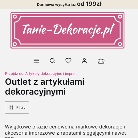
od 199zł
Darmowa wysyłka
już
Produkty w koszy
Otwórz wyszukiwarkę
Przejdź do:
Artykuły dekoracyjne i imprezowe | Sklep Tanie-Dekoracje
Outlet z artykułami
dekoracyjnymi
Filtry
Wyjątkowe okazje cenowe na markowe dekoracje i
akcesoria imprezowe z rabatami sięgającymi nawet