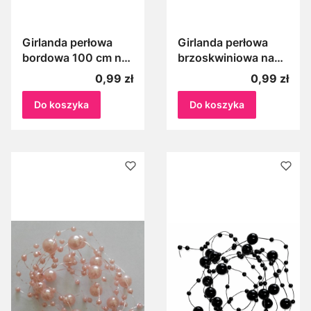
Girlanda perłowa
Girlanda perłowa
bordowa 100 cm na
brzoskwiniowa na
żyłce perełki
żyłce, Perełki na
Cena
Cena
0,99 zł
0,99 zł
bordowe koraliki 1 m
żyłce brzoskwiniowe
1m
Do koszyka
Do koszyka