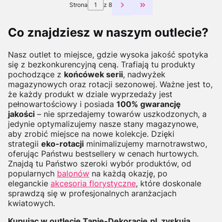
Strona
z 8
Przejdź do ostatniej st
Co znajdziesz w naszym outlecie?
Nasz outlet to miejsce, gdzie wysoka jakość spotyka
się z bezkonkurencyjną ceną. Trafiają tu produkty
pochodzące z
końcówek serii
, nadwyżek
magazynowych oraz rotacji sezonowej. Ważne jest to,
że każdy produkt w dziale wyprzedaży jest
pełnowartościowy i posiada
100% gwarancję
jakości
– nie sprzedajemy towarów uszkodzonych, a
jedynie optymalizujemy nasze stany magazynowe,
aby zrobić miejsce na nowe kolekcje. Dzięki
strategii
eko-rotacji
minimalizujemy marnotrawstwo,
oferując Państwu bestsellery w cenach hurtowych.
Znajdą tu Państwo szeroki wybór produktów, od
popularnych
balonów
na każdą okazję, po
eleganckie
akcesoria florystyczne
, które doskonale
sprawdzą się w profesjonalnych aranżacjach
kwiatowych.
Kupując w outlecie Tanie-Dekoracje.pl, zyskują