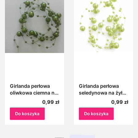
Girlanda perłowa
Girlanda perłowa
oliwkowa ciemna na
seledynowa na żyłce
żyłce, Perełki na
100 cm, Perełki na
Cena
Cena
0,99 zł
0,99 zł
żyłce ciemne
żyłce seledynowe,
oliwkowe 1m
jasnozielone 1 m
Do koszyka
Do koszyka
łańcuszek z
perełkami