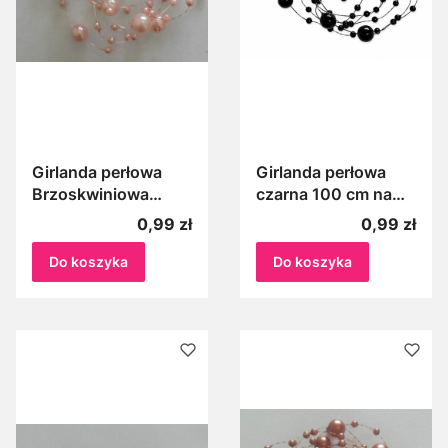
Girlanda perłowa
Girlanda perłowa
Brzoskwiniowa
czarna 100 cm na
pastelowa na żyłce,
żyłce perełki czarne
Cena
Cena
0,99 zł
0,99 zł
Perełki na żyłce
koraliki
brzoskwiniowe 1m
Do koszyka
Do koszyka