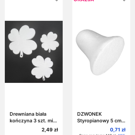
Drewniana biała
DZWONEK
kończyna 3 szt. mix
Styropianowy 5 cm
wielkości kończyny
Dzwon ze
Cena
Cena prom
2,49 zł
0,71 zł
drewniane białe
styropianu pełny