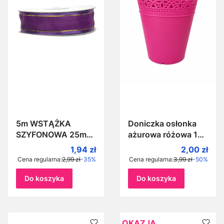
5m WSTĄŻKA
Doniczka osłonka
SZYFONOWA 25mm
ażurowa różowa 14
FIOLET BISKUPI ze
cm — do kwiatów i
Cena promocyjna
Cena prom
1,94 zł
2,00 zł
złotym brzegiem
stroików
Cena regularna:
2,99 zł
-35%
Cena regularna:
3,99 zł
-50%
ozdobna,
dekoracyjna
Do koszyka
Do koszyka
OKAZJA