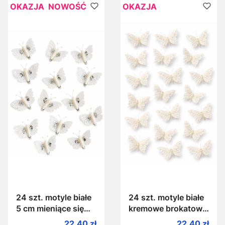
OKAZJA
NOWOŚĆ
OKAZJA
24 szt. motyle białe
24 szt. motyle białe
5 cm mieniące się
kremowe brokatowe
brokatowe ze
5 cm na klamerce
Cena promocyjna
Cena promo
22,40 zł
22,40 zł