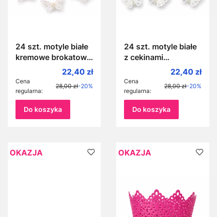
24 szt. motyle białe
24 szt. motyle białe
kremowe brokatowe
z cekinami
z cekinami 5 cm na
brokatowe 5 cm na
Cena promocyjna
Cena promo
22,40 zł
22,40 zł
klamerce
klamerce przypince
Cena
Cena
28,00 zł
-20%
28,00 zł
-20%
dekoracyjne motylki
białe dekoracyjne
regularna:
regularna:
z koralikami M670
M308
Do koszyka
Do koszyka
OKAZJA
OKAZJA