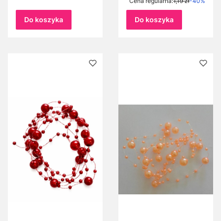
Cena regularna:
1,19 zł
-40%
różne rozmiary
Dzwoneczek
Dzwonki
Do koszyka
Do koszyka
styropianowe
Dzwoneczki