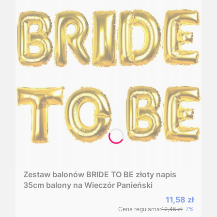
Zestaw balonów BRIDE TO BE złoty napis
35cm balony na Wieczór Panieński
Cena promoc
11,58 zł
Cena regularna:
12,45 zł
-7%