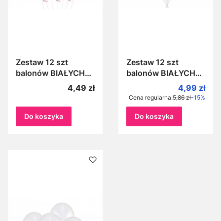
Zestaw 12 szt
Zestaw 12 szt
balonów BIAŁYCH
balonów BIAŁYCH
12 cali Balony
14 cali Bardzo duże
Cena
Cena prom
4,49 zł
4,99 zł
perłowe
balony białe na
Cena regularna:
5,86 zł
-15%
metalizowane 30 cm
urodziny, komunię,
chrzest
Do koszyka
Do koszyka