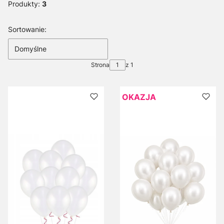
Produkty:
3
Lista produktów
Sortowanie:
Domyślne
Strona
z 1
OKAZJA