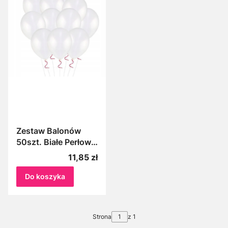
Zestaw Balonów
50szt. Białe Perłowe
Metalizowane
Cena
11,85 zł
Balony 10cali
Do koszyka
Strona
z 1