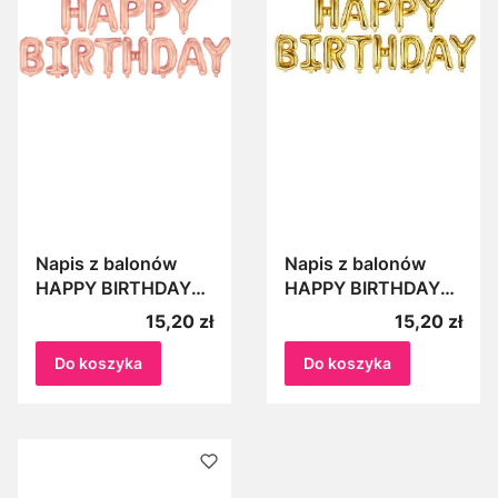
Napis z balonów
Napis z balonów
HAPPY BIRTHDAY
HAPPY BIRTHDAY
ROSE GOLD Różowe
ZŁOTY Baner Balony
Cena
Cena
15,20 zł
15,20 zł
złoto Balony na
na urodziny
urodziny Balonowa
Balonowa girlanda
Do koszyka
Do koszyka
girlanda urodzinowa
urodzinowa