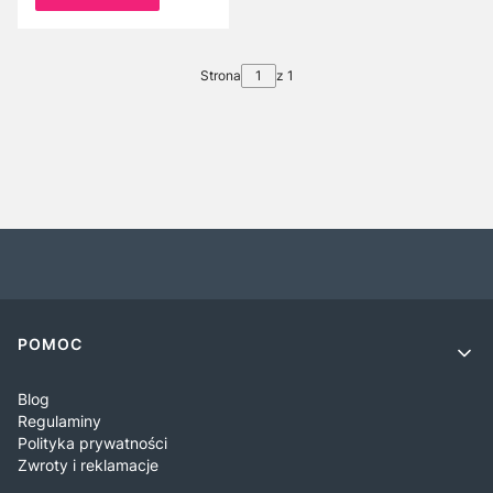
balony gwiazdki,
balony lateksowe
27elem. ZU6
Strona
z 1
Linki w stopce
POMOC
Blog
Regulaminy
Polityka prywatności
Zwroty i reklamacje