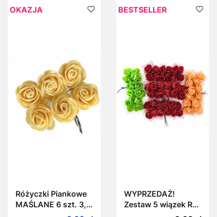
OKAZJA
BESTSELLER
Różyczki Piankowe
WYPRZEDAŻ!
MAŚLANE 6 szt. 3,5
Zestaw 5 wiązek Róż
cm róże z pianki
z pianki 60 szt.