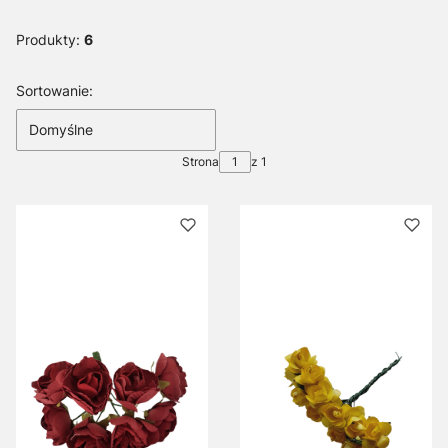
Produkty:
6
Lista produktów
Sortowanie:
Domyślne
Strona
z 1