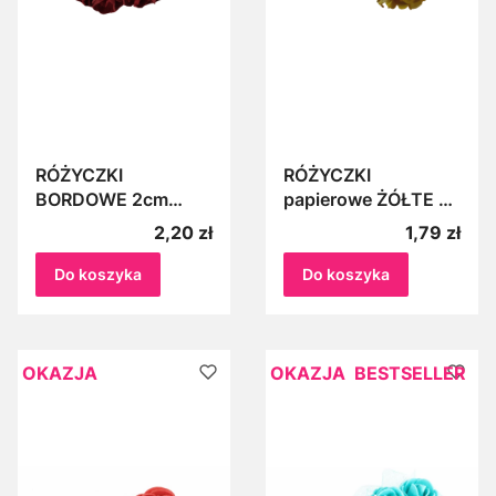
RÓŻYCZKI
RÓŻYCZKI
BORDOWE 2cm
papierowe ŻÓŁTE 12
8szt. Róże
szt. róże z papieru
Cena
Cena
2,20 zł
1,79 zł
papierowe
CYTRYNOWE
ZGASZONY
Do koszyka
Do koszyka
BURACZKOWY
Różyczki
dekoracyjne
Bukiecik
OKAZJA
OKAZJA
BESTSELLER