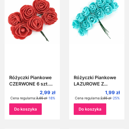
Różyczki Piankowe
Różyczki Piankowe
CZERWONE 6 szt.
LAZUROWE Z
3,5 cm róże z pianki
TIULEM 12szt. róże
Cena promocyjna
Cena prom
2,99 zł
1,99 zł
dodatek
z pianki lazur,
Cena regularna:
3,65 zł
-18%
Cena regularna:
2,65 zł
-25%
dekoracyjny
morski, szmaragd
Do koszyka
Do koszyka