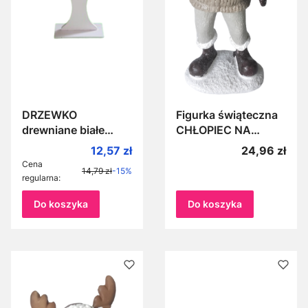
DRZEWKO
Figurka świąteczna
drewniane białe
CHŁOPIEC NA
dekoracyjne 24,5
NARTACH 19cm
Cena promocyjna
Cena
12,57 zł
24,96 zł
cm SERCE stojące
poliryzon, dekoracje
Cena
14,79 zł
-15%
na podstawce
świąteczne
regularna:
Do koszyka
Do koszyka