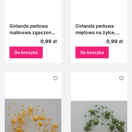
Girlanda perłowa
Girlanda perłowa
malinowa zgaszona
miętowa na żyłce,
na żyłce, Perełki na
Perełki na żyłce
Cena
Cena
0,99 zł
0,99 zł
żyłce zgaszone
miętowe 1m
malinowe 1m
Do koszyka
Do koszyka