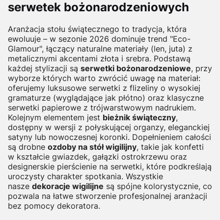
serwetek bożonarodzeniowych
Aranżacja stołu świątecznego to tradycja, która
ewoluuje – w sezonie 2026 dominuje trend "Eco-
Glamour", łączący naturalne materiały (len, juta) z
metalicznymi akcentami złota i srebra. Podstawą
każdej stylizacji są
serwetki bożonarodzeniowe
, przy
wyborze których warto zwrócić uwagę na materiał:
oferujemy luksusowe serwetki z flizeliny o wysokiej
gramaturze (wyglądające jak płótno) oraz klasyczne
serwetki papierowe z trójwarstwowym nadrukiem.
Kolejnym elementem jest
bieżnik świąteczny
,
dostępny w wersji z połyskującej organzy, eleganckiej
satyny lub nowoczesnej koronki. Dopełnieniem całości
są drobne
ozdoby na stół wigilijny
, takie jak konfetti
w kształcie gwiazdek, gałązki ostrokrzewu oraz
designerskie pierścienie na serwetki, które podkreślają
uroczysty charakter spotkania. Wszystkie
nasze
dekoracje wigilijne
są spójne kolorystycznie, co
pozwala na łatwe stworzenie profesjonalnej aranżacji
bez pomocy dekoratora.