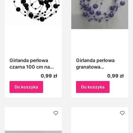
Girlanda perłowa
Girlanda perłowa
czarna 100 cm na
granatowa
żyłce perełki czarne
zgaszona na żyłce
Cena
Cena
0,99 zł
0,99 zł
koraliki
100 cm Perełki na
żyłce zgaszone
Do koszyka
Do koszyka
granatowe 1 m