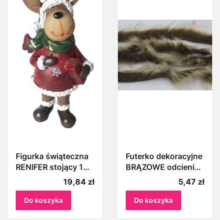
Figurka świąteczna
Futerko dekoracyjne
RENIFER stojący 14
BRĄZOWE odcienie
cm poliryzon,
1 cm 1 m pas futerka
Cena
Cena
19,84 zł
5,47 zł
kolorowy z
taśma futerkowa do
prezentem
dekoracji, materiał
Do koszyka
Do koszyka
dekoracje
dekoracyjny