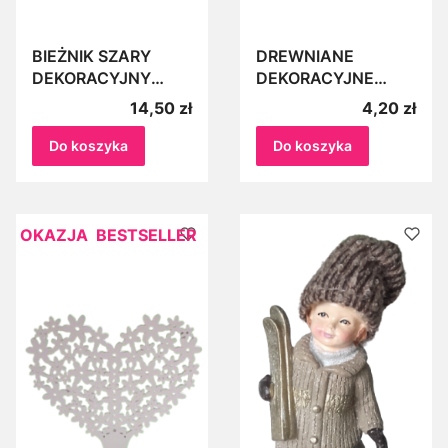
BIEŻNIK SZARY
DREWNIANE
DEKORACYJNY
DEKORACYJNE
40cm x 4,8m obrus
ŁOSIE NATURALNE
Cena
Cena
14,50 zł
4,20 zł
imprezowy
6szt Drewienka do
urodzinowy
stroików mini
Do koszyka
Do koszyka
renifery
OKAZJA
BESTSELLER