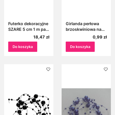
Futerko dekoracyjne
Girlanda perłowa
SZARE 5 cm 1 m pas
brzoskwiniowa na
futerka popielate do
żyłce, Perełki na
Cena
Cena
18,47 zł
0,99 zł
dekoracji, materiał
żyłce brzoskwiniowe
dekoracyjny
1m
Do koszyka
Do koszyka
świąteczne
dekoracje