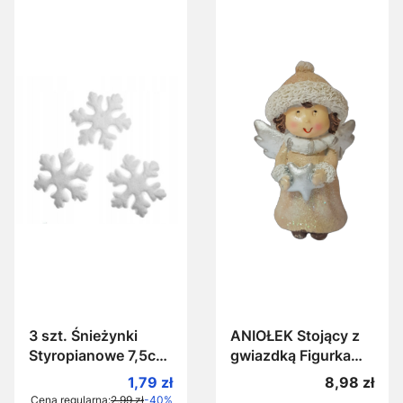
3 szt. Śnieżynki
ANIOŁEK Stojący z
Styropianowe 7,5cm
gwiazdką Figurka
Śnieżynka ze
świąteczna 9 cm
Cena promocyjna
Cena
1,79 zł
8,98 zł
styropianu Płatki
Zimowy Anioł
Cena regularna:
2,99 zł
-40%