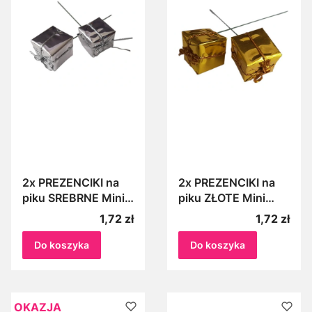
2x PREZENCIKI na
2x PREZENCIKI na
piku SREBRNE Mini
piku ZŁOTE Mini
Prezenty
Prezenty, Dodatek
Cena
Cena
1,72 zł
1,72 zł
do stroików, Ozdoba
choinkowa
Do koszyka
Do koszyka
OKAZJA