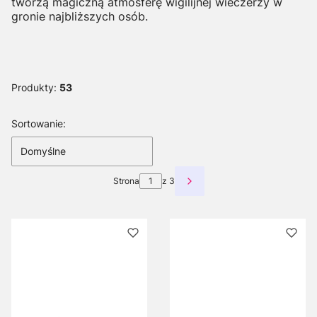
tworzą magiczną atmosferę wigilijnej wieczerzy w
gronie najbliższych osób.
Produkty:
53
Lista produktów
Sortowanie:
Domyślne
Strona
z 3
Następne produkty