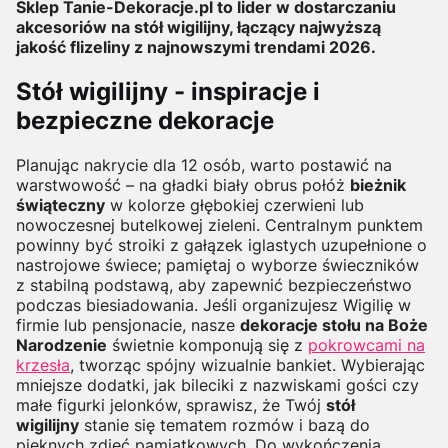
Sklep Tanie-Dekoracje.pl to lider w dostarczaniu
akcesoriów na stół wigilijny, łączący najwyższą
jakość flizeliny z najnowszymi trendami 2026.
Stół wigilijny - inspiracje i
bezpieczne dekoracje
Planując nakrycie dla 12 osób, warto postawić na
warstwowość – na gładki biały obrus połóż
bieżnik
świąteczny
w kolorze głębokiej czerwieni lub
nowoczesnej butelkowej zieleni. Centralnym punktem
powinny być stroiki z gałązek iglastych uzupełnione o
nastrojowe świece; pamiętaj o wyborze świeczników
z stabilną podstawą, aby zapewnić bezpieczeństwo
podczas biesiadowania. Jeśli organizujesz Wigilię w
firmie lub pensjonacie, nasze
dekoracje stołu na Boże
Narodzenie
świetnie komponują się z
pokrowcami na
krzesła
, tworząc spójny wizualnie bankiet. Wybierając
mniejsze dodatki, jak bileciki z nazwiskami gości czy
małe figurki jelonków, sprawisz, że Twój
stół
wigilijny
stanie się tematem rozmów i bazą do
pięknych zdjęć pamiątkowych. Do wykończenia