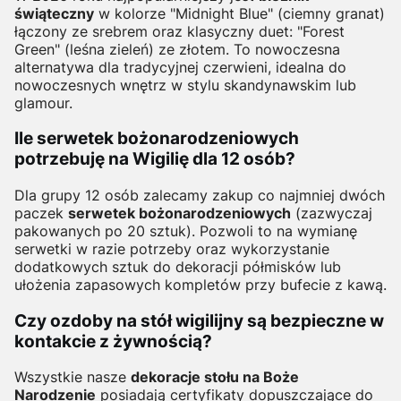
świąteczny
w kolorze "Midnight Blue" (ciemny granat)
łączony ze srebrem oraz klasyczny duet: "Forest
Green" (leśna zieleń) ze złotem. To nowoczesna
alternatywa dla tradycyjnej czerwieni, idealna do
nowoczesnych wnętrz w stylu skandynawskim lub
glamour.
Ile serwetek bożonarodzeniowych
potrzebuję na Wigilię dla 12 osób?
Dla grupy 12 osób zalecamy zakup co najmniej dwóch
paczek
serwetek bożonarodzeniowych
(zazwyczaj
pakowanych po 20 sztuk). Pozwoli to na wymianę
serwetki w razie potrzeby oraz wykorzystanie
dodatkowych sztuk do dekoracji półmisków lub
ułożenia zapasowych kompletów przy bufecie z kawą.
Czy ozdoby na stół wigilijny są bezpieczne w
kontakcie z żywnością?
Wszystkie nasze
dekoracje stołu na Boże
Narodzenie
posiadają certyfikaty dopuszczające do