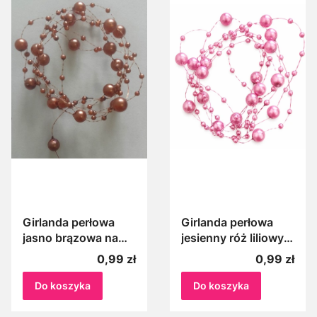
Girlanda perłowa
Girlanda perłowa
jasno brązowa na
jesienny róż liliowy
żyłce 100 cm Perełki
na żyłce 100 cm
Cena
Cena
0,99 zł
0,99 zł
na żyłce jasny brąz 1
perełki różowe 1 m
m
Do koszyka
Do koszyka