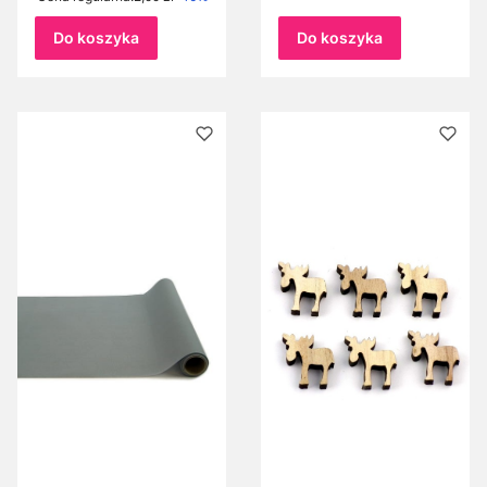
śniegu
świąteczny aniołek z
Styropianowy śnieg
gwiazdą
Do koszyka
Do koszyka