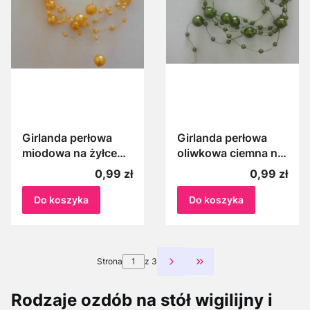
Girlanda perłowa
Girlanda perłowa
miodowa na żyłce
oliwkowa ciemna na
100 cm Perełki
żyłce, Perełki na
Cena
Cena
0,99 zł
0,99 zł
miodowe 1 m
żyłce ciemne
oliwkowe 1m
Do koszyka
Do koszyka
Strona
z 3
Przejdź do ostatniej st
Rodzaje ozdób na stół wigilijny i