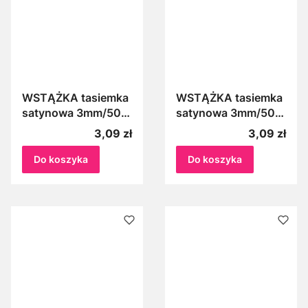
WSTĄŻKA tasiemka
WSTĄŻKA tasiemka
satynowa 3mm/50m
satynowa 3mm/50m
CZERWONE WINO
FUKSJA 080
Cena
Cena
3,09 zł
3,09 zł
087
Do koszyka
Do koszyka