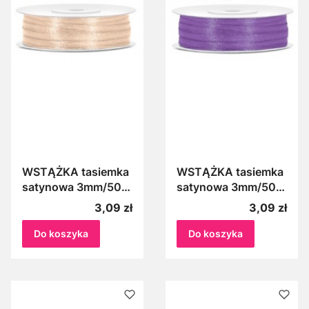
WSTĄŻKA tasiemka
WSTĄŻKA tasiemka
satynowa 3mm/50m
satynowa 3mm/50m
KREMOWA 079
LILIOWA 004
Cena
Cena
3,09 zł
3,09 zł
Do koszyka
Do koszyka