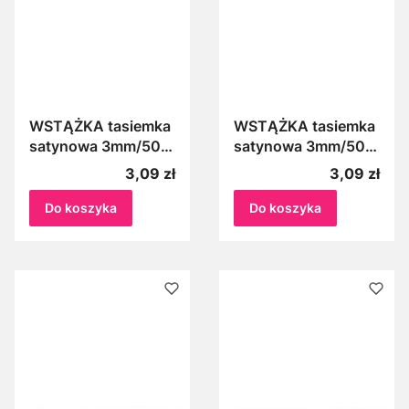
WSTĄŻKA tasiemka
WSTĄŻKA tasiemka
satynowa 3mm/50m
satynowa 3mm/50m
JASNY PUDROWY
JASNY RÓŻ 081J
Cena
Cena
3,09 zł
3,09 zł
RÓŻ 081PJ
Do koszyka
Do koszyka