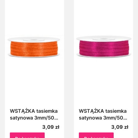
WSTĄŻKA tasiemka
WSTĄŻKA tasiemka
satynowa 3mm/50m
satynowa 3mm/50m
NEONOWY
NEONOWY RÓŻ
Cena
Cena
3,09 zł
3,09 zł
POMARAŃCZ 005N
006N