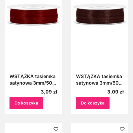
WSTĄŻKA tasiemka
WSTĄŻKA tasiemka
satynowa 3mm/50m
satynowa 3mm/50m
BORDOWA 082
BRĄZOWA 032
Cena
Cena
3,09 zł
3,09 zł
Do koszyka
Do koszyka