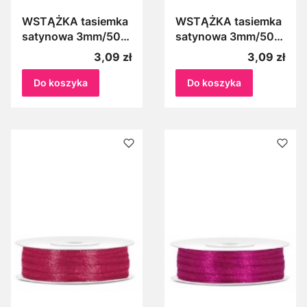
WSTĄŻKA tasiemka
WSTĄŻKA tasiemka
satynowa 3mm/50m
satynowa 3mm/50m
CIEMNY PUDROWY
CIEMNY RÓŻ 006
Cena
Cena
3,09 zł
3,09 zł
RÓŻ 081PC
Do koszyka
Do koszyka