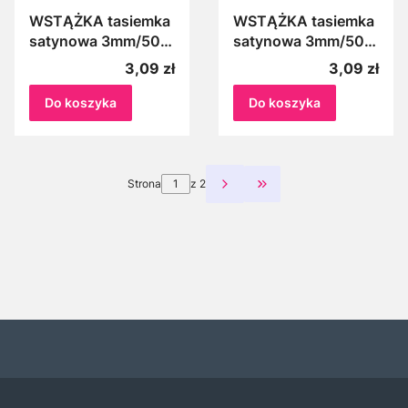
WSTĄŻKA tasiemka
WSTĄŻKA tasiemka
satynowa 3mm/50m
satynowa 3mm/50m
NIEBIESKI 001
POMARAŃCZ 005
Cena
Cena
3,09 zł
3,09 zł
Do koszyka
Do koszyka
Strona
z 2
Przejdź do ostatniej st