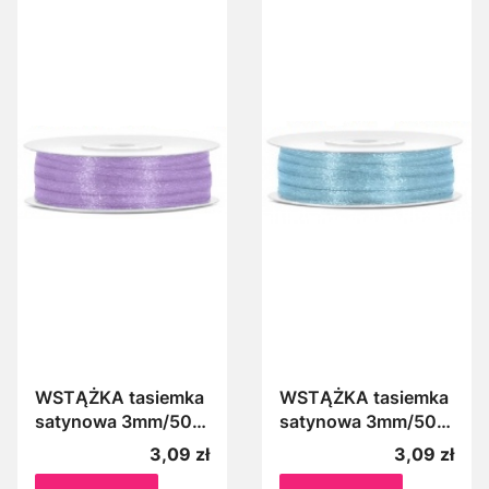
WSTĄŻKA tasiemka
WSTĄŻKA tasiemka
satynowa 3mm/50m
satynowa 3mm/50m
JASNOLILIOWY
JASNY BŁĘKIT 011J
Cena
Cena
3,09 zł
3,09 zł
004J