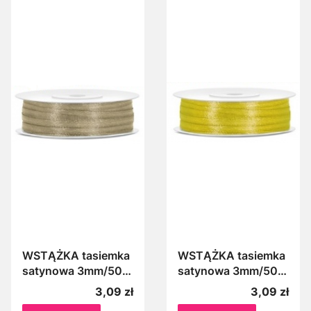
WSTĄŻKA tasiemka
WSTĄŻKA tasiemka
satynowa 3mm/50m
satynowa 3mm/50m
CAPPUCINO 033J
CIEMNOŻÓŁTA
Cena
Cena
3,09 zł
3,09 zł
084C