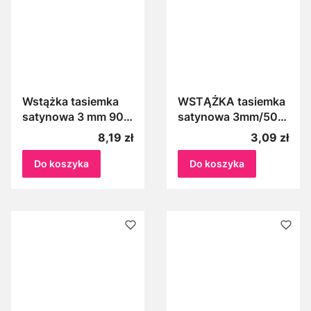
Wstążka tasiemka
WSTĄŻKA tasiemka
satynowa 3 mm 90
satynowa 3mm/50m
m Aksa jasno
BŁĘKITNA 011
Cena
Cena
8,19 zł
3,09 zł
różowa 8037
Do koszyka
Do koszyka