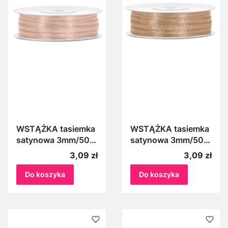
WSTĄŻKA tasiemka
WSTĄŻKA tasiemka
satynowa 3mm/50m
satynowa 3mm/50m
JASNA
JASNE ZŁOTO 019J
Cena
Cena
3,09 zł
3,09 zł
BRZOSKWINIA 075J
Do koszyka
Do koszyka