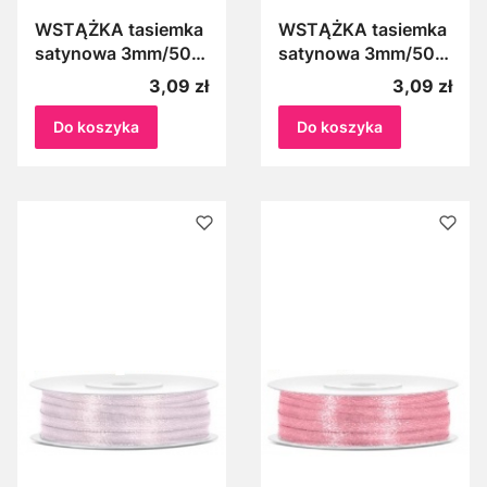
WSTĄŻKA tasiemka
WSTĄŻKA tasiemka
satynowa 3mm/50m
satynowa 3mm/50m
JASNY KREM 079J
JASNY ŁOSOŚ 076J
Cena
Cena
3,09 zł
3,09 zł
Do koszyka
Do koszyka