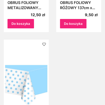
OBRUS FOLIOWY
OBRUS FOLIOWY
METALIZOWANY
RÓŻOWY 137cm x
ZŁOTY 137cm x
274cm Cerata
Cena
Cena
12,50 zł
9,50 zł
274cm
BŁYSZCZĄCY
Do koszyka
Do koszyka