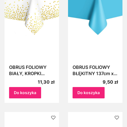
OBRUS FOLIOWY
OBRUS FOLIOWY
BIAŁY, KROPKI
BŁĘKITNY 137cm x
ZŁOTE kółka,
274cm Cerata
Cena
Cena
11,30 zł
9,50 zł
konfetti 137cm x
274cm urodziny,
Do koszyka
Do koszyka
impreza, wieczór
panieński