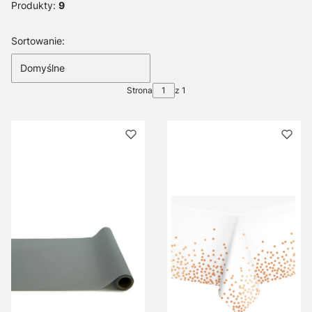
Produkty:
9
Lista produktów
Sortowanie:
Domyślne
Strona
z 1