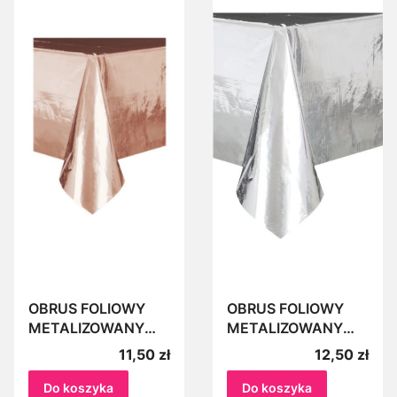
OBRUS FOLIOWY
OBRUS FOLIOWY
METALIZOWANY
METALIZOWANY
ROSE GOLD 137cm x
SREBRNY 137cm x
Cena
Cena
11,50 zł
12,50 zł
274cm
274cm
BŁYSZCZĄCY
BŁYSZCZĄCY
Do koszyka
Do koszyka