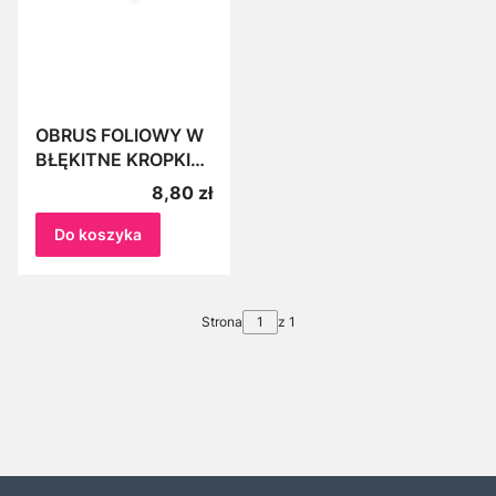
OBRUS FOLIOWY W
BŁĘKITNE KROPKI
137cm x 274cm
Cena
8,80 zł
matowy
Do koszyka
Strona
z 1