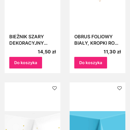
BIEŻNIK SZARY
OBRUS FOLIOWY
DEKORACYJNY
BIAŁY, KROPKI ROSE
40cm x 4,8m obrus
GOLD 137cm x
Cena
Cena
14,50 zł
11,30 zł
imprezowy
274cm urodziny,
urodzinowy
impreza, wieczór
Do koszyka
Do koszyka
panieński