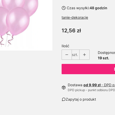
Czas wysyłki:
48 godzin
tanie-dekoracje
Cena
12,56 zł
Ilość
Dostępno
szt.
19 szt.
Dostawa
od 9,99 zł
- DPD p
DPD pickup - punkt odbioru DP
Zapytaj o produkt