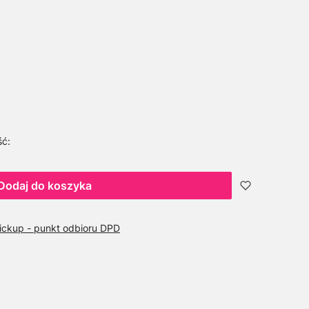
ść:
Dodaj do koszyka
ickup - punkt odbioru DPD
D