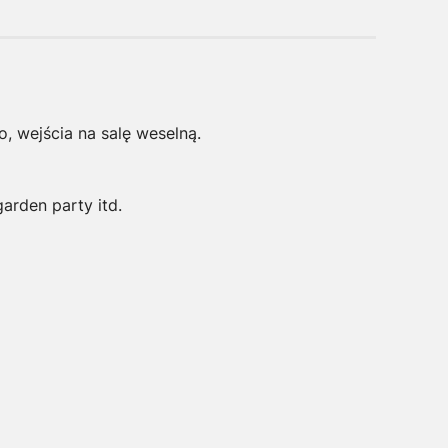
o, wejścia na salę weselną.
arden party itd.