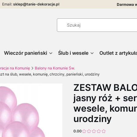
Email:
sklep@tanie-dekoracje.pl
Darmowa w
Wieczór panieński
Ślub i wesele
Outlet z artyku
racje na Komunię
Balony na Komunie Św.
a ślub, wesele, komunię, chrzciny, panieński, urodziny
ZESTAW BALO
jasny róż + ser
wesele, komuni
urodziny
0.00