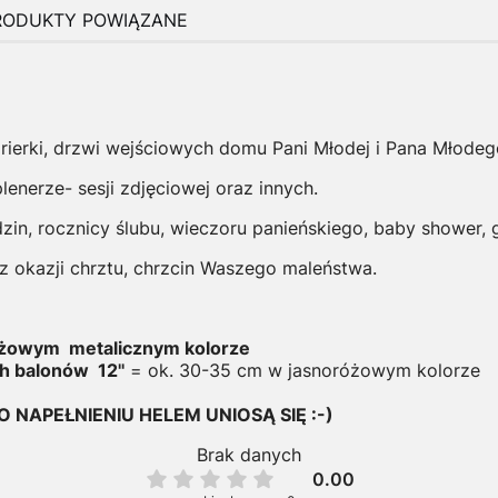
RODUKTY POWIĄZANE
barierki, drzwi wejściowych domu Pani Młodej i Pana Młodeg
lenerze- sesji zdjęciowej oraz innych.
zin, rocznicy ślubu, wieczoru panieńskiego, baby shower, g
z okazji chrztu, chrzcin Waszego maleństwa.
różowym metalicznym kolorze
h balonów 12''
= ok. 30-35 cm w jasnoróżowym kolorze
NAPEŁNIENIU HELEM UNIOSĄ SIĘ :-)
Brak danych
0.00