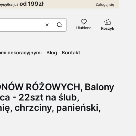
od 199zł
ysyłka
już
Zaloguj się
Produkty w kos
Wyczyść
Szukaj
Ulubione
Koszyk
łami dekoracyjnymi
Blog
Kontakt
NÓW RÓŻOWYCH, Balony
ca - 22szt na ślub,
ę, chrzciny, panieński,