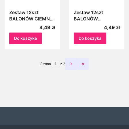
Zestaw 12szt
Zestaw 12szt
BALONÓW CIEMNO
BALONÓW
NIEBIESKICH,
metalizowanych
Cena
Cena
4,49 zł
4,49 zł
CHABROWYCH 12
BUTELKOWA
cali Balony
ZIELEŃ balony 12cali
Do koszyka
Do koszyka
Ciemnoniebieskie,
ok. 30 - 35cm
chabrowe na
urodziny, panieński,
18 - nastkę,
Strona
z 2
Przejdź do ostatniej st
chrzciny, roczek