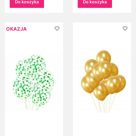
girland z balonów
balonów w kolorze
Do koszyka
Do koszyka
szmaragdowej
zieleni
OKAZJA