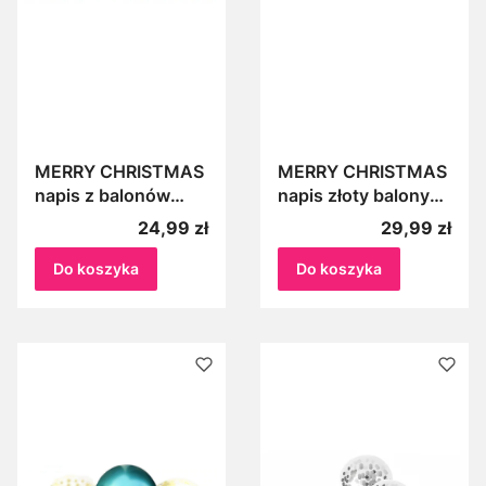
MERRY CHRISTMAS
MERRY CHRISTMAS
napis z balonów
napis złoty balony
Balony zielone +
ok.40cm
Cena
Cena
24,99 zł
29,99 zł
czerwone Balonowa
girlanda świąteczna
Do koszyka
Do koszyka