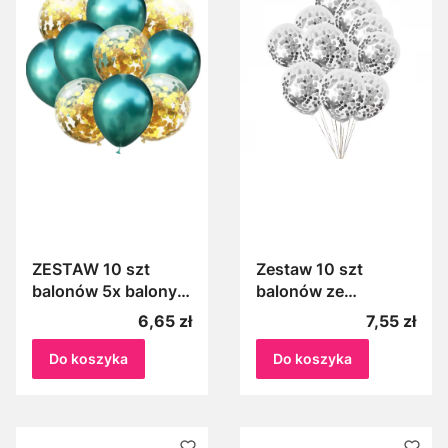
ZESTAW 10 szt
Zestaw 10 szt
balonów 5x balony
balonów ze
BUTELKOWA
srebrnym konfetti
Cena
Cena
6,65 zł
7,55 zł
ZIELEŃ 5x ze
balony z kółkami
ZŁOTYM KONFETTI
Do koszyka
Do koszyka