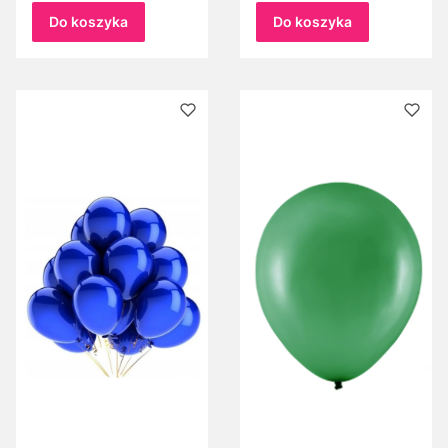
ślub, wesele,
balony niebieskie
Do koszyka
Do koszyka
panieński
BŁĘKIT KARAIBSKI
10 cali