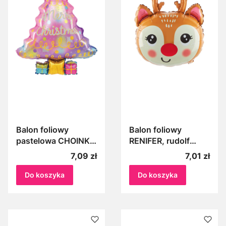
Balon foliowy
Balon foliowy
pastelowa CHOINKA
RENIFER, rudolf
święta, merry
święta Boże
Cena
Cena
7,09 zł
7,01 zł
christmas 83x58cm
Narodzenie,
1szt
Mikołajki 55x65cm
Do koszyka
Do koszyka