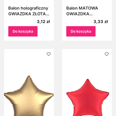
Balon holograficzny
Balon MATOWA
GWIAZDKA ZŁOTA
GWIAZDKA
ok.45cm gwiazda
SREBRNA ok.45cm
Cena
Cena
3,12 zł
3,33 zł
Do koszyka
Do koszyka