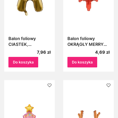
Balon foliowy
Balon foliowy
CIASTEK,
OKRĄGŁY MERRY
pierniczek, święta
CHRISTMAS, święta
Cena
Cena
7,96 zł
4,69 zł
Boże Narodzenie,
Boże Narodzenie ok.
Mikołajki ok.
45cm
Do koszyka
Do koszyka
67x97cm balony na
hel, powietrze