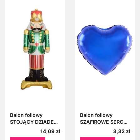
Balon foliowy
Balon foliowy
STOJĄCY DZIADEK
SZAFIROWE SERCE
DO ORZECHÓW XL
Serduszko
Cena
Cena
14,09 zł
3,32 zł
124cm na Boże
chabrowe ok.45cm