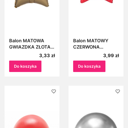
Balon MATOWA
Balon MATOWY
GWIAZDKA ZŁOTA
CZERWONA
ok. 45cm Gwiazda
GWIAZDKA
Cena
Cena
3,33 zł
3,99 zł
Balony foliowe na
ok.45cm wesele,
hel, powietrze
ślub, wesele,
Do koszyka
Do koszyka
zaręczyny,