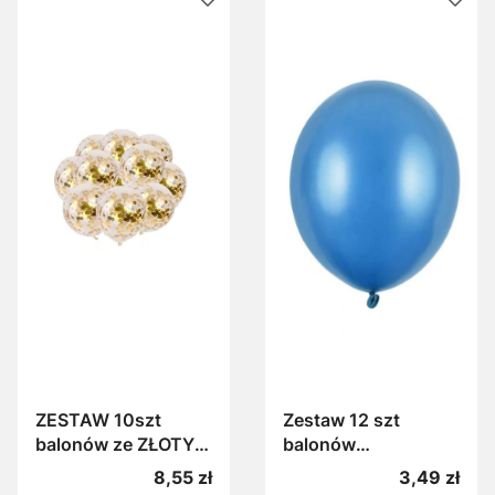
ZESTAW 10szt
Zestaw 12 szt
balonów ze ZŁOTYM
balonów
KONFETTI Balony na
NIEBIESKICH
Cena
Cena
8,55 zł
3,49 zł
urodziny, roczek,
metalizowane