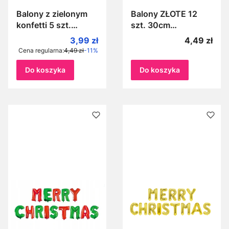
Balony z zielonym
Balony ZŁOTE 12
konfetti 5 szt.
szt. 30cm
zestaw balonów z
metalizowane 12 cali
Cena promocyjna
Cena
3,99 zł
4,49 zł
zielonymi kółkami
Duże Zestaw
Cena regularna:
4,49 zł
-11%
zielone konfetti
balonów złotych
metalizowanych
Do koszyka
Do koszyka