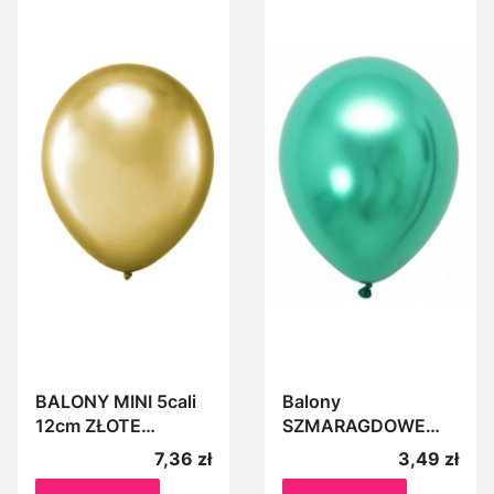
BALONY MINI 5cali
Balony
12cm ZŁOTE
SZMARAGDOWE
CHROMOWANE
metaliczne 12szt
Cena
Cena
7,36 zł
3,49 zł
20szt do łuków,
27cm Zestaw