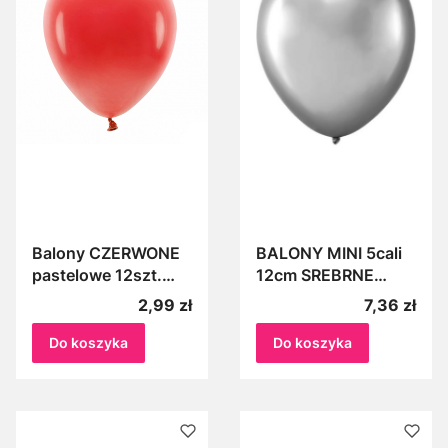
Balony CZERWONE
BALONY MINI 5cali
pastelowe 12szt.
12cm SREBRNE
27cm Zestaw balonó
CHROMOWANE
Cena
Cena
2,99 zł
7,36 zł
lateksowych
20szt do łuków,
czerwonych 10cali
girland z balonów
Do koszyka
Do koszyka