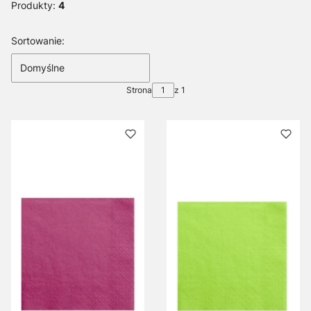
Produkty:
4
Lista produktów
Sortowanie:
Domyślne
Strona
z 1