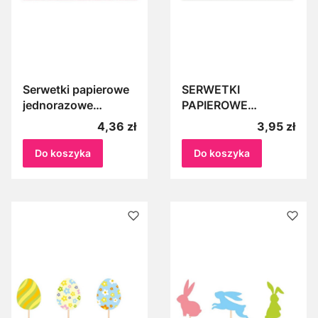
Serwetki papierowe
SERWETKI
jednorazowe
PAPIEROWE
CIEMNY RÓŻ,
SELEDYNOWE
Cena
Cena
4,36 zł
3,95 zł
FUKSJA 20szt
33x33 cm urodziny,
33x33cm 3-
gardenparty,
Do koszyka
Do koszyka
warstwowe na
wielkanoc 20szt
urodziny roczek
impreze