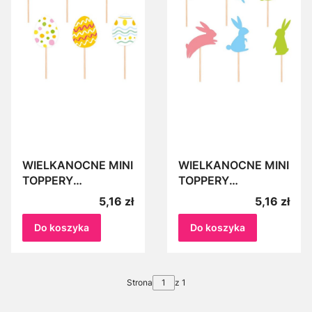
WIELKANOCNE MINI
WIELKANOCNE MINI
TOPPERY
TOPPERY
KOLOROWE
KOLOROWE
Cena
Cena
5,16 zł
5,16 zł
PISANKI, jajka 6szt
ZAJĄCZKI, zające
do ciast, babeczek,
6szt do ciast,
Do koszyka
Do koszyka
muffinów
babeczek, muffinów
Strona
z 1