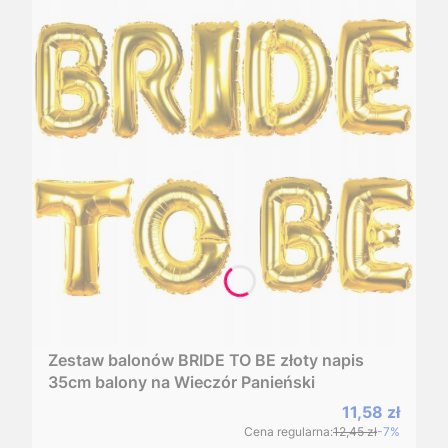
Zestaw balonów BRIDE TO BE złoty napis
35cm balony na Wieczór Panieński
Cena promoc
11,58 zł
Cena regularna:
12,45 zł
-7%